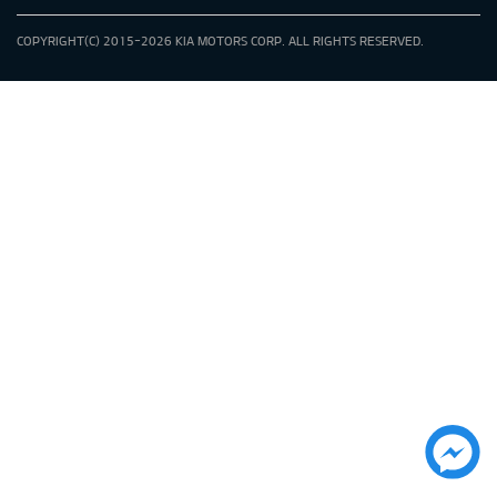
COPYRIGHT(C) 2015-2026 KIA MOTORS CORP. ALL RIGHTS RESERVED.