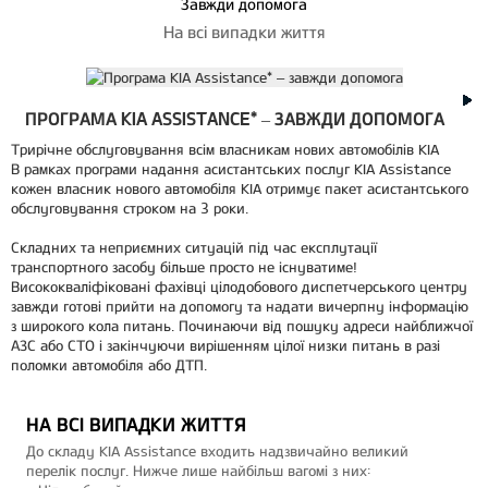
Завжди допомога
На всі випадки життя
ПРОГРАМА KIA ASSISTANCE* – ЗАВЖДИ ДОПОМОГА
Трирічне обслуговування всім власникам нових автомобілів KIA
В рамках програми надання асистантських послуг KIA Assistance
кожен власник нового автомобіля KIA отримує пакет асистантського
обслуговування строком на 3 роки.
Складних та неприємних ситуацій під час експлутації
транспортного засобу більше просто не існуватиме!
Висококваліфіковані фахівці цілодобового диспетчерського центру
завжди готові прийти на допомогу та надати вичерпну інформацію
з широкого кола питань. Починаючи від пошуку адреси найближчої
АЗС або СТО і закінчуючи вирішенням цілої низки питань в разі
поломки автомобіля або ДТП.
НА ВСІ ВИПАДКИ ЖИТТЯ
До складу KIA Assistance входить надзвичайно великий
перелік послуг. Нижче лише найбільш вагомі з них: