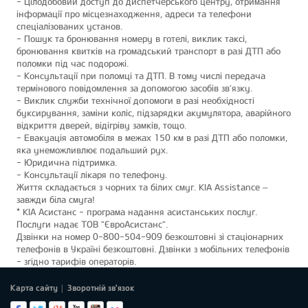
- Цілодобовий доступ до диспетчерського центру, отримання
інформації про місцезнаходження, адреси та телефони
спеціалізованих установ.
- Пошук та бронювання номеру в готелі, виклик таксі,
бронювання квитків на громадський транспорт в разі ДТП або
поломки під час подорожі.
- Консультації при поломці та ДТП. В тому числі передача
термінового повідомлення за допомогою засобів зв’язку.
- Виклик служби технічної допомоги в разі необхідності
буксирування, заміни коліс, підзарядки акумулятора, аварійного
відкриття дверей, відігріву замків, тощо.
- Евакуація автомобіля в межах 150 км в разі ДТП або поломки,
яка унеможливлює подальший рух.
- Юридична підтримка.
- Консультації лікаря по телефону.
Життя складається з чорних та білих смуг. KIA Assistance –
завжди біла смуга!
* KІА Асистанс - програма надання асистанських послуг.
Послуги надає ТОВ "ЄвроАсистанс".
Дзвінки на номер 0-800-504-909 безкоштовні зі стаціонарних
телефонів в Україні безкоштовні. Дзвінки з мобільних телефонів
- згідно тарифів операторів.
Карта сайту
Зворотній зв'язок
|