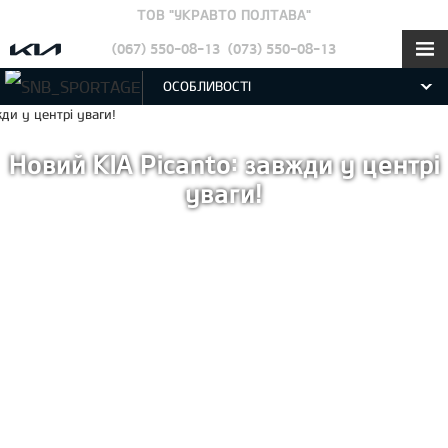
ТОВ "УКРАВТО ПОЛТАВА"
(067) 550-08-13
(073) 550-08-13
ОСОБЛИВОСТІ
Новий KIA Picanto: завжди у центрі
уваги!