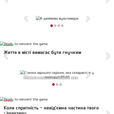
8-дюймова мультимедіа
8-
Вентиляція
Цифрова
Ергономічні
дюймова
сидіння
панель
підстаканники
мультимедіа
водія
приладів
КЛЮЧОВІ МОМЕНТИ
Життя в місті вимагає бути гнучким
Спинка заднього сидіння, яка
складається у пропорції 60:40
Спинка
Додаткове
Подвійна
заднього
місце
поличка
сидіння,
для
яка
багажу
складається
ДИНАМІКА
Коли спритність - невід'ємна частина твого
у
характеру
пропорції