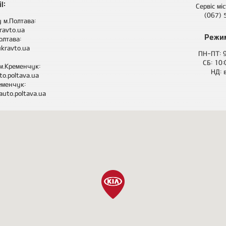
l:
Сервіс мі
(067)
 м.Полтава:
ravto.ua
Режим
олтава:
kravto.ua
ПН-ПТ: 
СБ: 10
м.Кременчук:
НД: 
o.poltava.ua
еменчук:
uto.poltava.ua