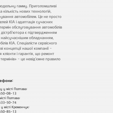
модельну гамму. Приголомшливі
а кількість нових технологій,
рування автомобілем. Це не просто
елей KIA і адаптація сучасних
 термін обслуговування автомобілів
у дістрб'ютора є підтвердженням
ий найсучаснішим обладнанням,
лів KIA. Спеціалісти сервісного
і концепції нашої компанії -
 клієнти і гарантія, що ремонт
термінів» - це невід'ємне правило
ефони:
у у місті Полтава:
 550-08-13
місті Полтава:
 533-50-74
 у місті Кременчук:
 550-85-13