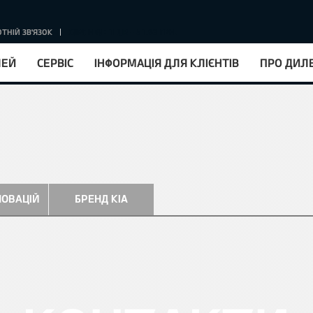
ТНІЙ ЗВ'ЯЗОК
КУРС НБУ : 1EUR = 51.63 ГРН.
ЛЕЙ
СЕРВІС
ІНФОРМАЦІЯ ДЛЯ КЛІЄНТІВ
ПРО ДИЛ
НОВАЦІЙ
БРЕНД KIA