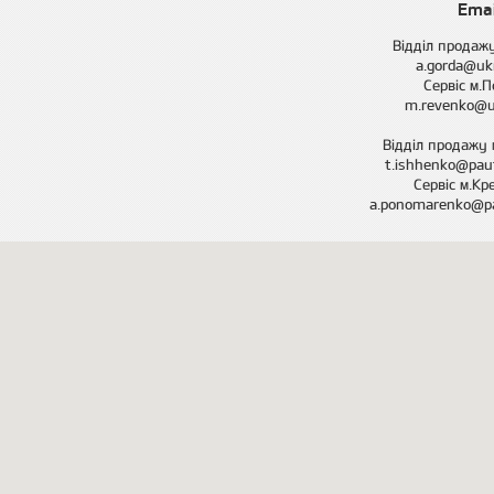
Emai
Відділ продажу
a.gorda@uk
Сервіс м.П
m.revenko@u
Відділ продажу 
t.ishhenko@paut
Сервіс м.Кр
a.ponomarenko@pa