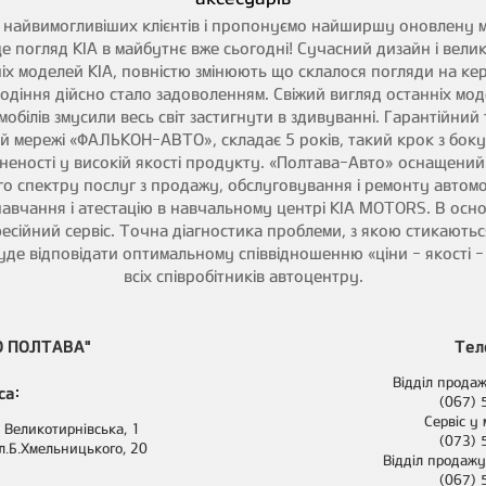
и найвимогливіших клієнтів і пропонуємо найширшу оновлену 
е погляд KIA в майбутнє вже сьогодні! Сучасний дизайн і велик
іх моделей KIA, повністю змінюють що склалося погляди на ке
водіння дійсно стало задоволенням. Свіжий вигляд останніх мод
мобілів змусили весь світ застигнути в здивуванні. Гарантійний
ій мережі «ФАЛЬКОН-АВТО», складає 5 років, такий крок з бок
евненості у високій якості продукту. «Полтава-Авто» оснащен
 спектру послуг з продажу, обслуговування і ремонту автомобі
вчання і атестацію в навчальному центрі KIA MOTORS. В основ
сійний сервіс. Точна діагностика проблеми, з якою стикаються
буде відповідати оптимальному співвідношенню «ціни - якості - 
всіх співробітників автоцентру.
О ПОЛТАВА"
Тел
Відділ продаж
са:
(067)
Сервіс у 
. Великотирнівська, 1
(073)
л.Б.Хмельницького, 20
Відділ продажу
(067)