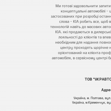
Ми готові задовольнити запит
концептуальні автомобілі - ц
застосованих при розробці останн
слова - KIA робить все, щоб 
технологій навіть до масових авто
KIA. які продаються в дилерськ
лояльності до клієнтів та вп
необхідним для надання повного
центру проходять щорічне на
орієнтований на клієнта профе
автомобіля, в сервісному центрі 
ТОВ "УКРАВТ
Адре
Україна, м. Полтава, вул
Україна, м.Кременчук, ву