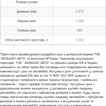
Розміри кузова
Довжина (мм)
1 573
Ширина (мм)
1 600
Глибина (мм)
543
Об'єм вантажного простору, л
1 212
*Орієнтовна рекомендована роздрібна ціна в дилерській мережі ТОВ
"ФАЛЬКОН-АВТО" за винятком АР Крим і тимчасово окупованих
територій. ТОВ " ФАЛЬКОН-АВТО" та офіційні дилери КІА в Україні
залишають за собою право без попереднього повідомлення змінювати
комплектації і ціни на автомобілі. Актуальні ціни уточнюйте у салонах
офіційних дилерів КІА або за тел. 0-800-502-909 (дзвінки зі
стаціонарних телефонів в межах України безкоштовні, з мобільних
телефонів - згідно тарифів операторів зв'язку). Актуальні ціни з
урахуванням знижки вказуються у договорах купівлі-продажу
автомобіля, які підписані з офіційним дилером в Україні. Будь ласка,
перед підписанням договору купівлі-продажу автомобіля з офіційним
дилером в Україні детально ознайомтесь з актуальною ціною та
комплектацією автомобіля. Інформація про ціну є орієнтовною,