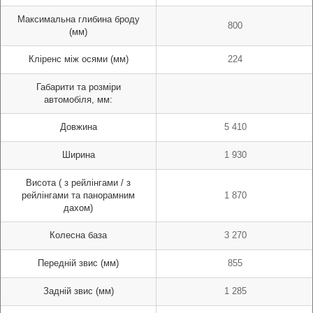
Максимальна глибина броду
800
(мм)
Кліренс між осями (мм)
224
Габарити та розміри
автомобіля, мм:
Довжина
5 410
Ширина
1 930
Висота ( з рейлінгами / з
рейлінгами та панорамним
1 870
дахом)
Колесна база
3 270
Передній звис (мм)
855
Задній звис (мм)
1 285