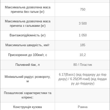
Максимальна дозволена маса
750
причепа без гальм (кг)
Максимальна дозволена маса
3 500
причепа з гальмами (кг)
Вантажопідйомність (кг)
1 050
Максимальна швидкість, км/г
185
Прискорення до 100км/г, с
10,2
Паливний бак, л
80 / Пластик
6.17(Basic) (від бордюру до бор
Мінімальний радіус розвороту,
дюру) / 6.25(Off-road) (від бордю
м
ру до бордюру)
Позашляхові характеристики та
кліренс:
Конструкція кузова
Рамна