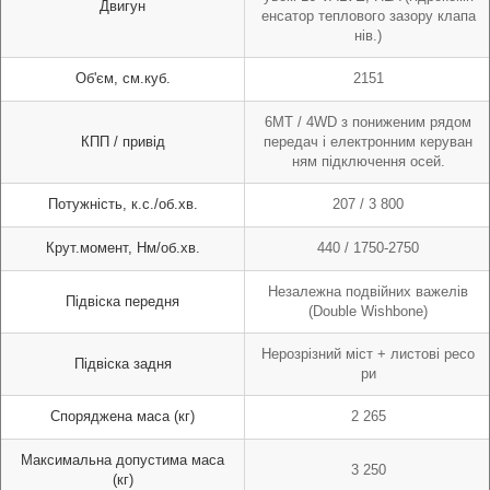
Двигун
енсатор теплового зазору клапа
нів.)
Об'єм, см.куб.
2151
6MT / 4WD з пониженим рядом
КПП / привід
передач і електронним керуван
ням підключення осей.
Потужність, к.с./об.хв.
207 / 3 800
Крут.момент, Нм/об.хв.
440 / 1750-2750
Незалежна подвійних важелів
Підвіска передня
(Double Wishbone)
Нерозрізний міст + листові ресо
Підвіска задня
ри
Споряджена маса (кг)
2 265
Максимальна допустима маса
3 250
(кг)