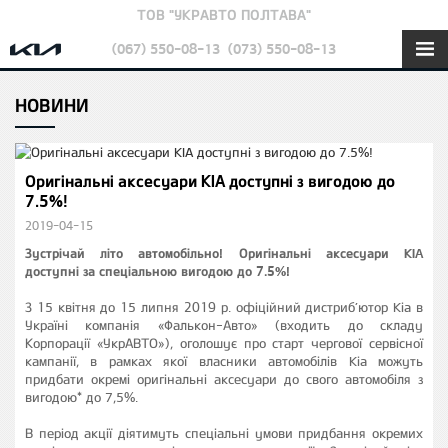
ТОВ "УКРАВТО ПОЛТАВА"
(067) 550-08-13
(073) 550-08-13
НОВИНИ
Оригінальні аксесуари KIA доступні з вигодою до
7.5%!
2019-04-15
Зустрічай літо автомобільно! Оригінальні аксесуари KIA
доступні за спеціальною вигодою до 7.5%!
З 15 квітня до 15 липня 2019 р. офіційний дистриб’ютор Kia в
Україні компанія «Фалькон-Авто» (входить до складу
Корпорації «УкрАВТО»), оголошує про старт чергової сервісної
кампанії, в рамках якої власники автомобілів Kia можуть
придбати окремі оригінальні аксесуари до свого автомобіля з
вигодою* до 7,5%.
В період акції діятимуть спеціальні умови придбання окремих