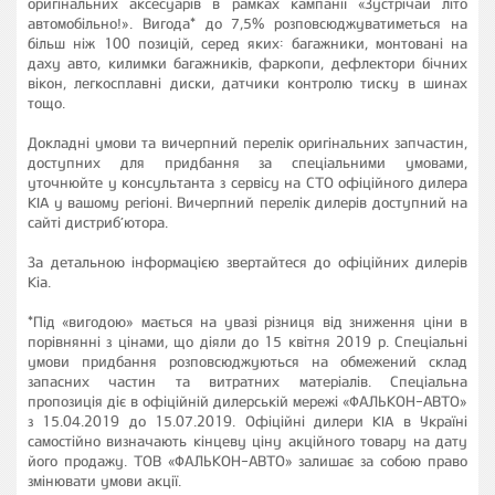
оригінальних аксесуарів в рамках кампанії «Зустрічай літо
автомобільно!». Вигода* до 7,5% розповсюджуватиметься на
більш ніж 100 позицій, серед яких: багажники, монтовані на
даху авто, килимки багажників, фаркопи, дефлектори бічних
вікон, легкосплавні диски, датчики контролю тиску в шинах
тощо.
Докладні умови та вичерпний перелік оригінальних запчастин,
доступних для придбання за спеціальними умовами,
уточнюйте у консультанта з сервісу на СТО офіційного дилера
KIA у вашому регіоні. Вичерпний перелік дилерів доступний на
сайті дистриб’ютора.
За детальною інформацією звертайтеся до офіційних дилерів
Kia.
*Під «вигодою» мається на увазі різниця від зниження ціни в
порівнянні з цінами, що діяли до 15 квітня 2019 р. Спеціальні
умови придбання розповсюджуються на обмежений склад
запасних частин та витратних матеріалів. Спеціальна
пропозиція діє в офіційній дилерській мережі «ФАЛЬКОН-АВТО»
з 15.04.2019 до 15.07.2019. Офіційні дилери KIA в Україні
самостійно визначають кінцеву ціну акційного товару на дату
його продажу. ТОВ «ФАЛЬКОН-АВТО» залишає за собою право
змінювати умови акції.