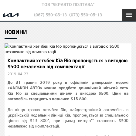
ТОВ "УКРАВТО ПОЛТАВА"
(067) 550-08-13
(073) 550-08-13
НОВИНИ
Компактний хетчбек Kia Rio пропонується з вигодою
$500 незалежно від комплектації
2019-04-23
До 31 травня 2019 року в офіційній дилерській мережі
«ФАЛЬКОН-АВТО» можна придбати динамічний міський хетч
Kia Rio за спеціальними цінами з вигодою $500. Ціни на
автомобіль стартують з позначки $13 800.
До кінця травня хетчбек Rio, найдоступніший автомобіль в
українській модельній лінійці Kia, пропонується за спеціальною
ціною від $13 800*, при цьому вигода** становить $500
незалежно від комплектації.