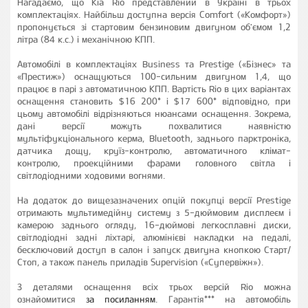
Нагадаємо, що Kia Rio представлений в Україні в трьох
комплектаціях. Найбільш доступна версія Comfort («Комфорт»)
пропонується зі стартовим бензиновим двигуном об'ємом 1,2
літра (84 к.с.) і механічною КПП.
Автомобілі в комплектаціях Business та Prestige («Бізнес» та
«Престиж») оснащуються 100-сильним двигуном 1,4, що
працює в парі з автоматичною КПП. Вартість Rio в цих варіантах
оснащення становить $16 200* і $17 600* відповідно, при
цьому автомобілі відрізняються нюансами оснащення. Зокрема,
дані версії можуть похвалитися наявністю
мультіфукціонального керма, Bluetooth, заднього парктроніка,
датчика дощу, круїз-контролю, автоматичного клімат-
контролю, проекційними фарами головного світла і
світлодіодними ходовими вогнями.
На додаток до вищезазначених опцій покупці версії Prestige
отримають мультимедійну систему з 5-дюймовим дисплеєм і
камерою заднього огляду, 16-дюймові легкосплавні диски,
світлодіодні задні ліхтарі, алюмінієві накладки на педалі,
бесключовий доступ в салон і запуск двигуна кнопкою Старт/
Стоп, а також панель приладів Supervision («Супервіжн»).
З деталями оснащення всіх трьох версій Rio можна
ознайомитися
за посиланням
. Гарантія*** на автомобіль