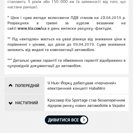
становить 5 років або 150 000 км (в залежності від того, що
настане раніше)
.
*
Ціни і сума вигоди включаючи ПДВ станом на 23.04.2019 р.
Розрахунки в гривні за курсом вказаним на
сайті
www.kia.сом/ua
в день виписки рахунку-фактури.
**
Під «вигодою» мається на увазі різниця від зниження ціни в
порівнянні з цінами, що діяли до 09.04.2019. Сума зниження
залежить від моделі та комплектації автомобіля.
***
Детальні умови гарантії та обмеження гарантії відображено в
супровідній документації до автомобіля.
У Нью-Йорку дебютував «перчений»
ПОПЕРЕДНІЙ
електричний концепт HabaNiro
Кросовер Kia Sportage став беззаперечним
НАСТУПНИЙ
лідером ринку нових автомобілів в Україні
ДИВИТИСЯ ВСЕ