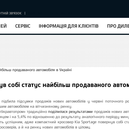
ТНІЙ ЗВ'ЯЗОК
КУРС НБУ : 1EUR = 51.67 ГРН.
ЛЕЙ
СЕРВІС
ІНФОРМАЦІЯ ДЛЯ КЛІЄНТІВ
ПРО ДИЛ
ув собі статус найбільш продаваного автом
и підбила підсумки продажів нових автомобілів у червні поточного р
шим автомобілем на вітчизняному ринку.
 «Укравтопром» традиційно
поділилася результатами
продажів нових авто
сяцем і на 5,4% по відношенню до результату аналогічного періоду мину
ть успішним, адже компактний кросовер Kia Sportage повернув собі ст
кросоверів, а й на ринку нових автомобілів в цілому.