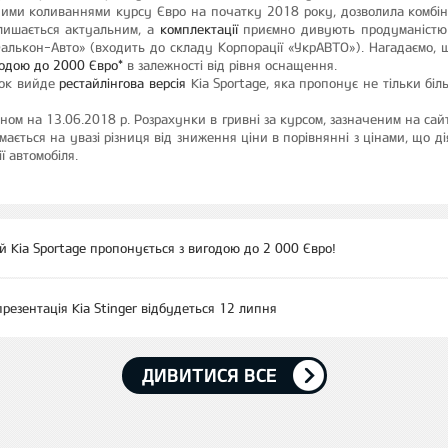
ими коливаннями курсу Євро на початку 2018 року, дозволила комбін
алишається актуальним, а
комплектації
приємно дивують продуманістю і
Фалькон-Авто» (входить до складу Корпорації «УкрАВТО»). Нагадаємо,
годою до 2000 Євро*
в залежності від рівня оснащення.
нок вийде
рестайлінгова версія
Kia Sportage, яка пропонує не тільки біл
ом на 13.06.2018 р. Розрахунки в гривні за курсом, зазначеним на сай
ається на увазі різниця від зниження ціни в порівнянні з цінами, що д
ї автомобіля.
 Kia Sportage пропонується з вигодою до 2 000 Євро!
презентація Kia Stinger відбудеться 12 липня
ДИВИТИСЯ ВСЕ