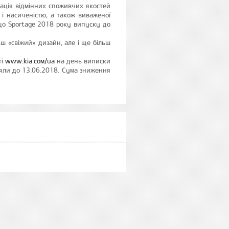
ація відмінних споживчих якостей
 насиченістю, а також виваженої
 що Sportage 2018 року випуску до
ьш «свіжий» дизайн, але і ще більш
ті
www.kia.сом/ua
на день виписки
іяли до 13.06.2018. Сума зниження