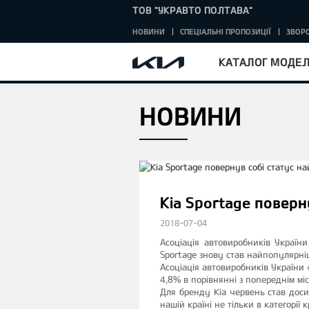
ТОВ "УКРАВТО ПОЛТАВА"
НОВИНИ
СПЕЦІАЛЬНІ ПРОПОЗИЦІЇ
ЗВОРО
КАТАЛОГ МОДЕ
НОВИНИ
HOME
Kia Sportage поверн
2018-07-04
Асоціація автовиробників Україн
Sportage знову став найпопулярні
Асоціація автовиробників України
4,8% в порівнянні з попереднім мі
Для бренду Kia червень став доси
нашій країні не тільки в категорії 