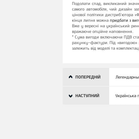
Подолати спад, викликаний значн
самого автомобіля, чий дизайн з
цінової політики дистриб'ютора «
кінця липня можна
придбати з ви
Вже у вересні на український ри
вражаюче опційне наповнення.
* Сума вигоди включаючи ПДВ стан
рахунку-фактури. Під «вигодою» м
залежить від моделі та комплектаці
ПОПЕРЕДНІЙ
Легендарный
НАСТУПНИЙ
Українська 