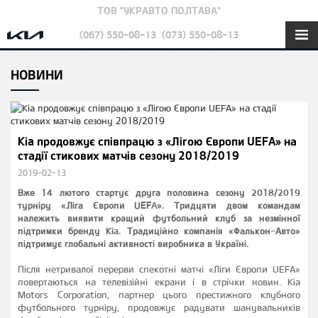
ТОВ "УКРАВТО ПОЛТАВА"
(067) 550-08-13
(073) 550-08-13
НОВИНИ
Kia продовжує співпрацю з «Лігою Європи UEFA» на
стадії стикових матчів сезону 2018/2019
2019-02-13
Вже 14 лютого стартує друга половина сезону 2018/2019
турніру «Ліга Європи UEFA». Тридцяти двом командам
належить виявити кращий футбольний клуб за незмінної
підтримки бренду Kia. Традиційно компанія «Фалькон-Авто»
підтримує глобальні активності виробника в Україні.
Після нетривалої перерви спекотні матчі «Ліги Європи UEFA»
повертаються на телевізійні екрани і в стрічки новин. Kia
Motors Corporation, партнер цього престижного клубного
футбольного турніру, продовжує радувати шанувальників