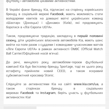
футболу і автомобілів цікавими активностями.
В Україні фани бренду Kia, підписані на сторінку корейського
бренду в соціальній мережі
Facebook
, мають можливість стати
володарями квитків на домашні матчі українських команд
«Шахтар» (Донецьк) і «Динамо» (Київ), які продовжують
боротися в «Лізі Європи UEFA».
Також, продовжуючи традицію, закладену в
першій половині
сезону
, діти українських власників автомобілів Kia, мають шанс
вийти на поле разом з суддями і командами-учасниками матчів
«Ліги Європи UEFA» в рамках активності OMBC (Official Match
Ball Carrier/Офіційний носій м'яча).
До речі, минулого року автомобілем-героєм футбольної
кампанії Kia був бестселер бренду Sportage, тоді як цього року
естафету прийняли новий CEED, а також яскравий
субкомпактний кросовер Stonic.
Слідкуйте за активностями Kia на сайті
www.kia.com/ua
, а
також сторінках бренду в соціальних
мережах
Facebook
та
Instagram
, беріть участь у футбольних
активностях Kia!