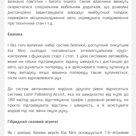
визначні пам'ятки і багато іншого. Також власники зможуть
скористатися спеціальним мобільним додатком, що дозволяє
дистанційно завантажувати маршрут майбутньої поїздки,
перевіряти місцезнаходження авто, отримувати повідомлення
про технічний стан і т.д.
Безпека
І без того великий набір систем безпеки, доступний покупцям
Kia Niro сьогодні, поповниться інтелектуальним круїз-
контролем з функцією старт / стоп. З цією системою автомобіль
може не тільки підтримувати задану швидкість і дистанцію до
авто, що рухається попереду, а й здійснювати повну зупинку в
тому випадку, якщо машина попереду також зупиняється,
після чого відновлювати рух.
До систем автономного водіння другого рівня відноситься
система Lane Following Assist, яка на швидкостях від нуля до
180 км/год здатна, відстежуючи трафік і дорожню розмітку, не
просто підтримувати відстань і швидкість, а й асистувати
водієві під час зміни смуги руху.
Гібридний силовий агрегат
Як і раніше, базова версія Kia Niro оснащується 1.6-літровим