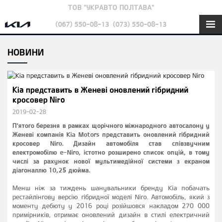
ТОВ "УКРАВТО ПОЛТАВА"
(067) 550-08-13
(073) 550-08-13
НОВИНИ
Kia представить в Женеві оновлений гібридний
кросовер Niro
2019-02-28
П'ятого березня в рамках щорічного міжнародного автосалону у
Женеві компанія Kia Motors представить оновлений гібридний
кросовер Niro. Дизайн автомобіля став співзвучним
електромобілю e-Niro, істотно розширено список опцій, в тому
числі за рахунок нової мультимедійної системи з екраном
діагоналлю 10,25 дюйма.
Менш ніж за тиждень шанувальники бренду Kia побачать
рестайлінгову версію гібридної моделі Niro. Автомобіль, який з
моменту дебюту у 2016 році розійшовся накладом 270 000
примірників, отримає оновлений дизайн в стилі електричний