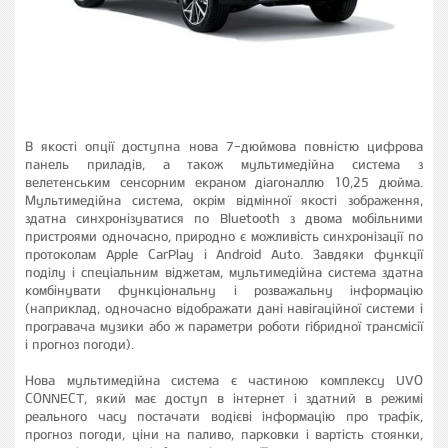
В якості опції доступна нова 7-дюймова повністю цифрова
панель приладів, а також мультимедійна система з
велетенським сенсорним екраном діагоналлю 10,25 дюйма.
Мультимедійна система, окрім відмінної якості зображення,
здатна синхронізуватися по Bluetooth з двома мобільними
пристроями одночасно, природно є можливість синхронізації по
протоколам Apple CarPlay і Android Auto. Завдяки функції
поділу і спеціальним віджетам, мультимедійна система здатна
комбінувати функціональну і розважальну інформацію
(наприклад, одночасно відображати дані навігаційної системи і
програвача музики або ж параметри роботи гібридної трансмісії
і прогноз погоди).
Нова мультимедійна система є частиною комплексу UVO
CONNECT, який має доступ в інтернет і здатний в режимі
реального часу постачати водієві інформацію про трафік,
прогноз погоди, ціни на паливо, парковки і вартість стоянки,