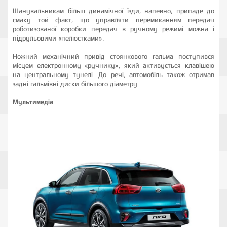
Шанувальникам більш динамічної їзди, напевно, припаде до
смаку той факт, що управляти перемиканням передач
роботизованої коробки передач в ручному режимі можна і
підрульовими «пелюстками».
Ножний механічний привід стоянкового гальма поступився
місцем електронному «ручнику», який активується клавішею
на центральному тунелі. До речі, автомобіль також отримав
задні гальмівні диски більшого діаметру.
Мультимедіа