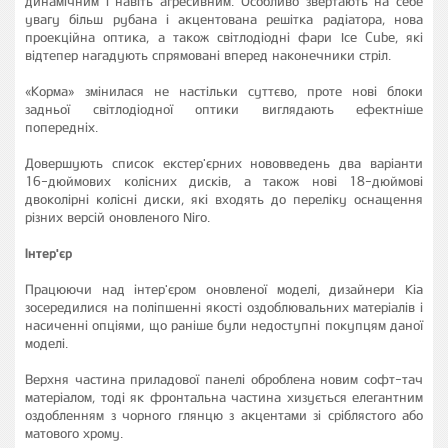
динамічним і навіть агресивним. Особливо звертають на себе
увагу більш рубана і акцентована решітка радіатора, нова
проекційна оптика, а також світлодіодні фари Ice Cube, які
відтепер нагадують спрямовані вперед наконечники стріл.
«Корма» змінилася не настільки суттєво, проте нові блоки
задньої світлодіодної оптики виглядають ефектніше
попередніх.
Довершують список екстер'єрних нововведень два варіанти
16-дюймових колісних дисків, а також нові 18-дюймові
двоколірні колісні диски, які входять до переліку оснащення
різних версій оновленого Niro.
Інтер'єр
Працюючи над інтер'єром оновленої моделі, дизайнери Kia
зосередилися на поліпшенні якості оздоблювальних матеріалів і
насиченні опціями, що раніше були недоступні покупцям даної
моделі.
Верхня частина приладової панелі оброблена новим софт-тач
матеріалом, тоді як фронтальна частина хизується елегантним
оздобленням з чорного глянцю з акцентами зі сріблястого або
матового хрому.